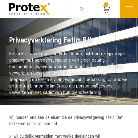
0
Privacyverklaring Fetim B.V.
Fetim B.V., onderdeel van Fetim Group, acht een zorgvuldige
omgang met persoonsgegevens van groot belang.
Persoonlijke gegevens worden door ons dan ook zorgvuldig
verwerkt en beveiligd. Deze privacyverklaring is van
toepassing op Fetim B.V. en, waar van toepassing, op andere
entiteiten binnen Fetim Group die persoonsgegevens
verwerken in het kader van hun dienstverlening.
Wij houden ons aan de eisen die de privacywetgeving stelt. Dat
betekent onder andere dat:
wij
duidelijk vermelden
met
welke doeleinden
wij