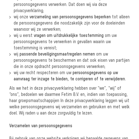
persoonsgegevens verwerken. Dat doen wij via deze
privacyverklaring;
wij onze
verzameling van persoonsgegevens beperken
tot alleen
de persoonsgegevens die noodzakelijk zijn voor de doeleinden
waarvoor wij ze verwerken;
wij u eerst
vragen om uitdrukkelijke toestemming
om uw
persoonsgegevens te verwerken in gevallen waarin uw
toestemming is vereist;
wij
passende beveiligingsmaatregelen nemen
om uw
persoonsgegevens te beschermen en dat ook eisen van partijen
die in onze opdracht persoonsgegevens verwerken;
wij uw recht respecteren om uw
persoonsgegevens op uw
aanvraag ter inzage te bieden, te corrigeren of te verwijderen
.
Als we het in deze privacyverklaring hebben over “we”, “wij” of
“ons”, bedoelen we daarmee Fetim B.V. en, indien van toepassing,
haar groepsmaatschappijen In deze privacyverklaring leggen wij uit
welke persoonsgegevens wij verzamelen en gebruiken en met welk
doel. Wij raden u aan deze zorgvuldig te lezen.
Verzamelen van persoonsgegevens
Bij gebruik van onze website verkrijgen wij bepaalde gegevens van