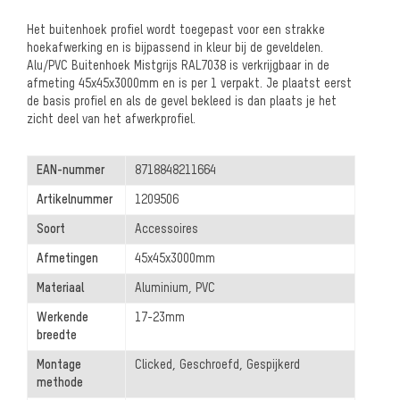
Het buitenhoek profiel wordt toegepast voor een strakke
hoekafwerking en is bijpassend in kleur bij de geveldelen.
Alu/PVC Buitenhoek Mistgrijs RAL7038 is verkrijgbaar in de
afmeting 45x45x3000mm en is per 1 verpakt. Je plaatst eerst
de basis profiel en als de gevel bekleed is dan plaats je het
zicht deel van het afwerkprofiel.
EAN-nummer
8718848211664
Artikelnummer
1209506
Soort
Accessoires
Afmetingen
45x45x3000mm
Materiaal
Aluminium, PVC
Werkende
17-23mm
breedte
Montage
Clicked, Geschroefd, Gespijkerd
methode