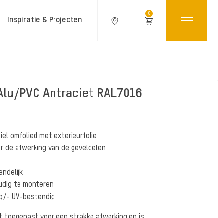
0
Inspiratie & Projecten
 Alu/PVC Antraciet RAL7016
Producteigenschappen
iel omfolied met exterieurfolie
or de afwerking van de geveldelen
ndelijk
udig te monteren
g/- UV-bestendig
dt toegepast voor een strakke afwerking en is