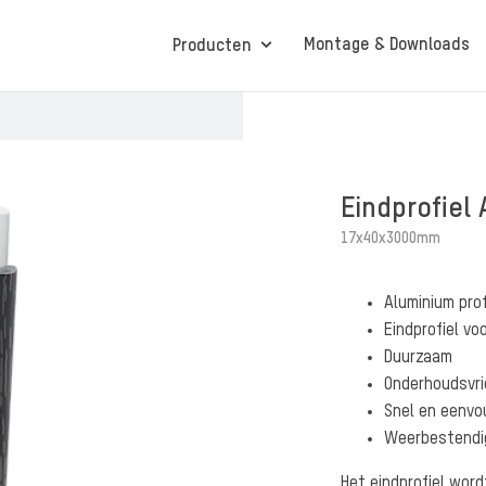
Montage & Downloads
Producten
Protex® Boeiboorden
Eindprofiel
17x40x3000mm
Protex® Sense
Aluminium prof
Eindprofiel vo
Duurzaam
Onderhoudsvrie
Snel en eenvo
Weerbestendi
Het eindprofiel wor