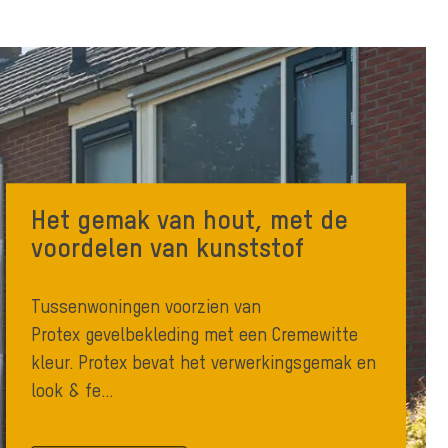
Het gemak van hout, met de
voordelen van kunststof
Tussenwoningen voorzien van
Protex gevelbekleding met een Cremewitte
kleur. Protex bevat het verwerkingsgemak en
look & fe...