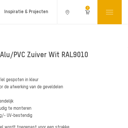
0
Inspiratie & Projecten
Alu/PVC Zuiver Wit RAL9010
Producteigenschappen
iel gespoten in kleur
or de afwerking van de geveldelen
ndelijk
udig te monteren
g/- UV-bestendig
iel wordt toegepast voor een strakke