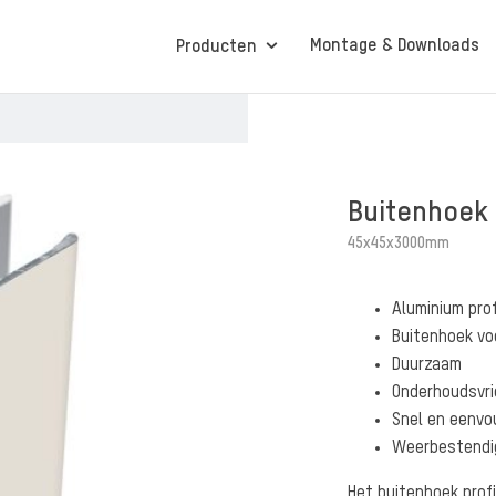
Montage & Downloads
Producten
Protex® Boeiboorden
Buitenhoek 
45x45x3000mm
Protex® Sense
Aluminium prof
Buitenhoek vo
Duurzaam
Onderhoudsvrie
Snel en eenvo
Weerbestendi
Het buitenhoek prof