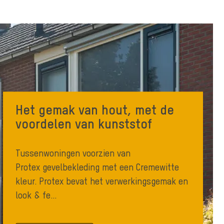
Het gemak van hout, met de
voordelen van kunststof
Tussenwoningen voorzien van
Protex gevelbekleding met een Cremewitte
kleur. Protex bevat het verwerkingsgemak en
look & fe...