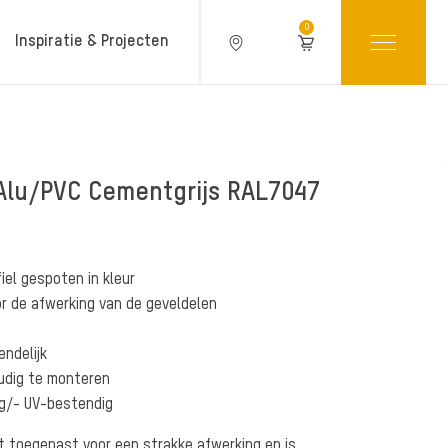
0
Inspiratie & Projecten
 Alu/PVC Cementgrijs RAL7047
Producteigenschappen
iel gespoten in kleur
or de afwerking van de geveldelen
ndelijk
udig te monteren
g/- UV-bestendig
dt toegepast voor een strakke afwerking en is