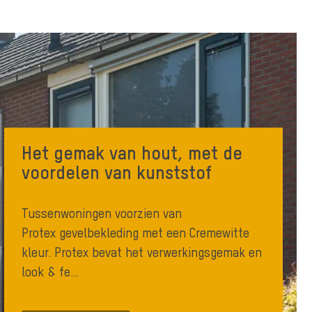
Het gemak van hout, met de
voordelen van kunststof
Tussenwoningen voorzien van
Protex gevelbekleding met een Cremewitte
kleur. Protex bevat het verwerkingsgemak en
look & fe...