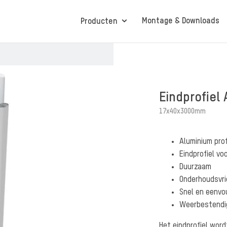
Montage & Downloads
Producten
Protex® Boeiboorden
Eindprofiel
17x40x3000mm
Protex® Sense
Aluminium prof
Eindprofiel vo
Duurzaam
Onderhoudsvrie
Snel en eenvo
Weerbestendi
Het eindprofiel wor